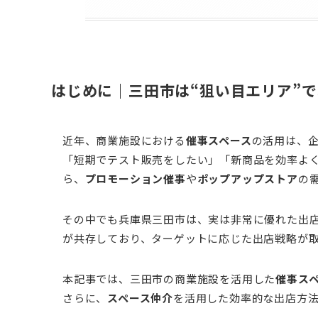
はじめに｜三田市は“狙い目エリア”
近年、商業施設における
催事スペース
の活用は、
「短期でテスト販売をしたい」「新商品を効率よ
ら、
プロモーション催事
や
ポップアップストア
の
その中でも兵庫県三田市は、実は非常に優れた出
が共存しており、ターゲットに応じた出店戦略が
本記事では、三田市の商業施設を活用した
催事ス
さらに、
スペース仲介
を活用した効率的な出店方