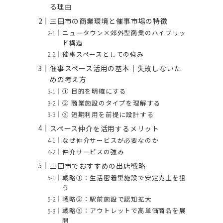
る理由
三田市の商業環境と催事市場の特徴
ニュータウン×郊外型商業のハイブリッ
ド構造
催事スペースとしての強み
催事スペース活用の基本｜失敗しないた
めの考え方
① 目的を明確にする
② 商業施設のタイプを理解する
③ 短期利用を前提に設計する
スペース仲介を活用するメリット
なぜ仲介サービスが必要なのか
仲介サービスの強み
三田市でおすすめの出店戦略
戦略①：生活密着型施設で安定売上を狙
う
戦略②：駅前施設で認知拡大
戦略③：アウトレットで高単価商品を展
開